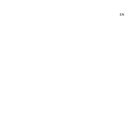
PT
/
EN
INEMA
EXPOSIÇÕES
TEXTOS
IMPRENSA
ESTÚDIO