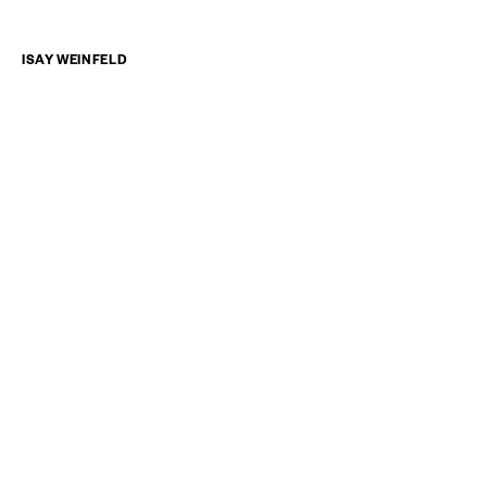
19 de outubro de 2020
IW. 01
ISAY WEINFELD
NOTÍCIAS
ENTREVISTAS
LIVROS