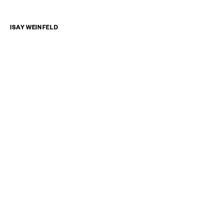
7 de dezembro de 20
EDIFÍCIO RACIONA
ISAY WEINFELD
NOTÍCIAS
ENTREVISTAS
LIVROS