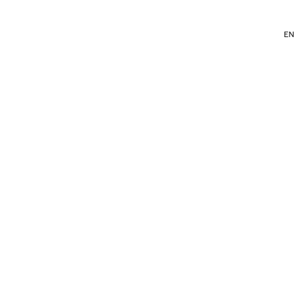
PT
/
EN
INEMA
EXPOSIÇÕES
TEXTOS
IMPRENSA
ESTÚDIO