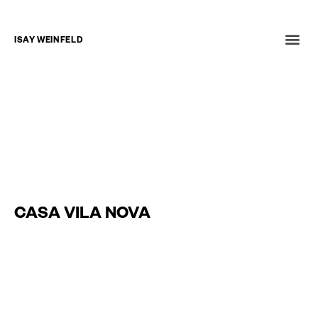
ISAY WEINFELD
NOTÍCIAS
ENTREVISTAS
LIVROS
7 de dezembro de 2020
CASA VILA NOVA