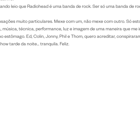
ndo leio que Radiohead é uma banda de rock. Ser só uma banda de roc
sações muito particulares. Mexe com um, não mexe com outro. Só esto
tra, música, técnica, performance, luz e imagem de uma maneira que me i
no estômago. Ed, Colin, Jonny, Phil e Thom, quero acreditar, conspirar
how tarde da noite… tranquila. Feliz.