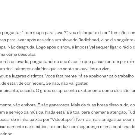
RTE ESSENCIAL, UM SOCO NO ESTÔMA
ARQUITETURA
INTERIORES
DESIGN
C
ção impecável e inesquecível em São Paulo
e perguntar “Tem roupa para lavar?”, vou disfarçar e dizer “Tem não, se
pas para lavar após assistir a um show do Radiohead, vi no dia seguint
upa. Não desgruda. Logo após o show, é impossível sequer ligar o rá
ma ótima desculpa.
orda enlevado, perguntando: o que é aquilo que passou ontem por mim
m dos inúmeros calafrios que se sente ao ouví-los ao vivo.
duz a lugares distintos. Você fatalmente irá se apaixonar palo trabalho
de estar, de conhecer… Se não, não vai gostar.
lancinante, ousada. O grupo se apresenta exatamente como eles são for
lizmente, vão embora. E são generosos. Mais de duas horas disso tudo,
m a serviço da música. Nada está lá à toa, para chamar a atenção. Tud
apesar de minha paixão por “Videotape”). Nem as mais antigas parecem
surdamente carismático, te conduz com segurança e uma pontinha de sat
atinho.