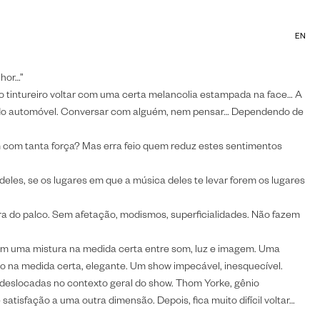
GO
PT
/
EN
INEMA
EXPOSIÇÕES
TEXTOS
IMPRENSA
ESTÚDIO
nhor…”
e o tintureiro voltar com uma certa melancolia estampada na face… A
dio do automóvel. Conversar com alguém, nem pensar… Dependendo de
 com tanta força? Mas erra feio quem reduz estes sentimentos
 deles, se os lugares em que a música deles te levar forem os lugares
a do palco. Sem afetação, modismos, superficialidades. Não fazem
 com uma mistura na medida certa entre som, luz e imagem. Uma
o na medida certa, elegante. Um show impecável, inesquecível.
 deslocadas no contexto geral do show. Thom Yorke, gênio
isfação a uma outra dimensão. Depois, fica muito difícil voltar…