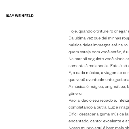
24 de março de 2009
RADIOHEAD FAZ A
ISAY WEINFELD
Banda inglesa realiza apresenta
Hoje, quando o tintureiro chegar 
Da última vez que dei minhas rou
música deles impregna até na ro
NOTÍCIAS
quem esteja com você então, é u
ENTREVISTAS
Na manhã seguinte você ainda ac
LIVROS
somente à melancolia. Este é só u
E, a cada música, a viagem te con
que você eventualmente gostaria 
A música é mágica, enigmática, 
gênero.
Vão lá, dão o seu recado e, infe
completando a outra. Luz e image
Difícil destacar alguma música (
encantado, cantor excelente e ab
Nosso mundo aqui é bem mais ch