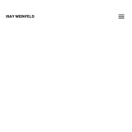
ISAY WEINFELD
NOTÍCIAS
ENTREVISTAS
LIVROS
8 de outubro de 2003
VEJA SÃO PAULO
Perfil