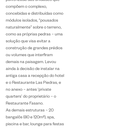
pulverizada das unidades que
compõem o complexo,
concebidas e distribuídas como
módulos isolados, “pousados
naturalmente” sobre o terreno,
como as próprias pedras – uma
solução que visa evitar a
construção de grandes prédios
ou volumes que interfiram
demais na paisagem. Levou
ainda à decisão de instalar na
antiga casa a recepção do hotel
e o Restaurante Las Piedras, e
no anexo – antes ‘private
quarters’ do proprietário – o
Restaurante Fasano.
As demais estruturas – 20
bangalôs (80 e 120m²), spa,
piscina e bar, lounge para festas