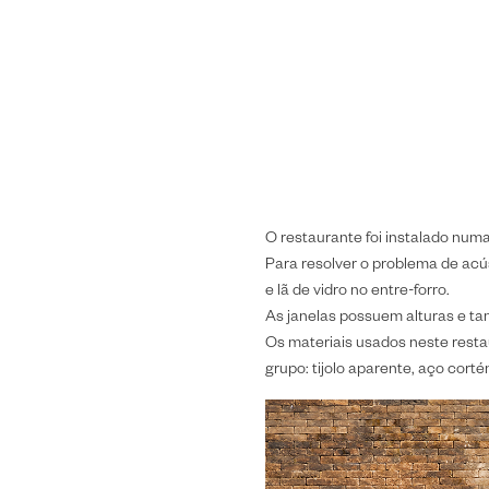
O restaurante foi instalado num
Para resolver o problema de acúst
e lã de vidro no entre-forro.
As janelas possuem alturas e ta
Os materiais usados neste res
grupo: tijolo aparente, aço corté